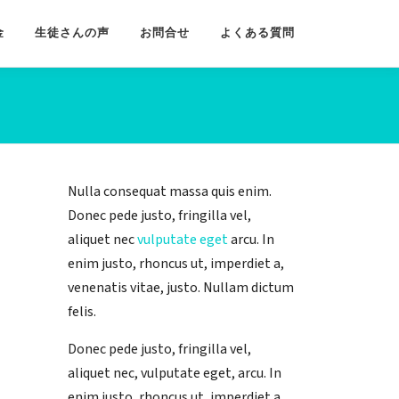
金
生徒さんの声
お問合せ
よくある質問
Nulla consequat massa quis enim.
Donec pede justo, fringilla vel,
aliquet nec
vulputate eget
arcu. In
enim justo, rhoncus ut, imperdiet a,
venenatis vitae, justo. Nullam dictum
felis.
Donec pede justo, fringilla vel,
aliquet nec, vulputate eget, arcu. In
enim justo, rhoncus ut, imperdiet a,