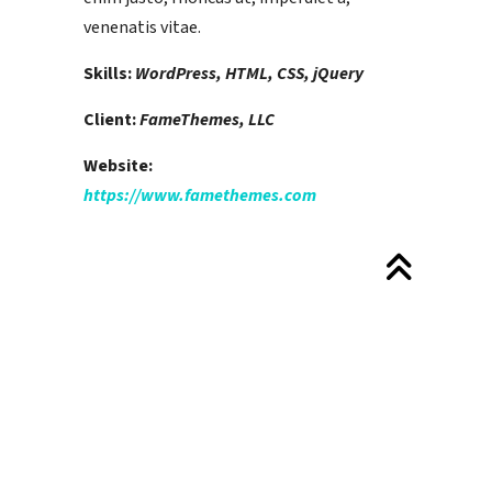
venenatis vitae.
Skills:
WordPress, HTML, CSS, jQuery
Client:
FameThemes, LLC
Website:
https://www.famethemes.com