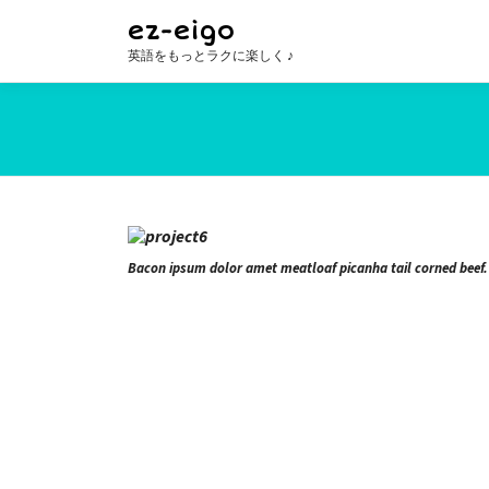
コ
ez-eigo
ン
英語をもっとラクに楽しく ♪
テ
ン
ツ
へ
ス
キ
ッ
Bacon ipsum dolor amet meatloaf picanha tail corned beef.
プ