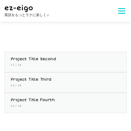
コ
ez-eigo
ン
メニュ
英語をもっとラクに楽しく ♪
テ
ン
ツ
Welcome!
レッスン内容
講師紹介
へ
ス
キ
レッスン料金
生徒さんの声
お問合せ
ッ
Project Title Second
プ
17 / 18
よくある質問
Project Title Third
18 / 20
Project Title Fourth
16 / 18