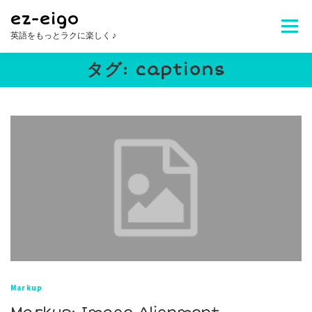
コ
ez-eigo
ン
メニュ
英語をもっとラクに楽しく ♪
テ
ン
タグ:
captions
ツ
Welcome!
レッスン内容
講師紹介
へ
ス
キ
レッスン料金
生徒さんの声
お問合せ
ッ
プ
よくある質問
Markup