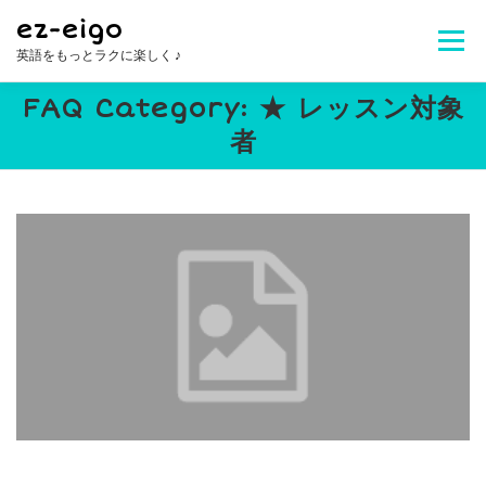
コ
ez-eigo
ン
メニュ
英語をもっとラクに楽しく ♪
テ
ン
FAQ Category:
★ レッスン対象
ツ
Welcome!
レッスン内容
講師紹介
へ
者
ス
キ
レッスン料金
生徒さんの声
お問合せ
ッ
プ
よくある質問