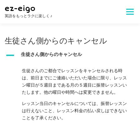
コ
ez-eigo
ン
メニュ
英語をもっとラクに楽しく ♪
テ
ン
ツ
Welcome!
レッスン内容
講師紹介
へ
生徒さん側からのキャンセル
ス
キ
A
生徒さん側からのキャンセル
レッスン料金
生徒さんの声
お問合せ
ッ
プ
生徒さんのご都合でレッスンをキャンセルされる時
は、前日までにご連絡いただいた場合に限り、レッス
よくある質問
ン曜日が５週目まである月の５週目に振替レッスンい
たします。他の曜日や時間へは変更できません。
レッスン当日のキャンセルについては、振替レッスン
は行えないこと、レッスン料金の払い戻しはできない
ことを了承ください。