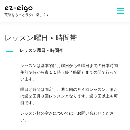
コ
ez-eigo
ン
メニュ
英語をもっとラクに楽しく ♪
テ
ン
ツ
Welcome!
レッスン内容
講師紹介
へ
レッスン曜日 • 時間帯
ス
キ
A
レッスン曜日 • 時間帯
レッスン料金
生徒さんの声
お問合せ
ッ
プ
レッスンは基本的に月曜日から金曜日までの日本時間
午前９時から夜１１時（終了時間）までの間で行って
よくある質問
います。
曜日と時間は固定し、週１回の月４回レッスン、また
は週２回月８回レッスンとなります。週３回以上も可
能です。
レッスン枠の空きについては、お問い合わせくださ
い。