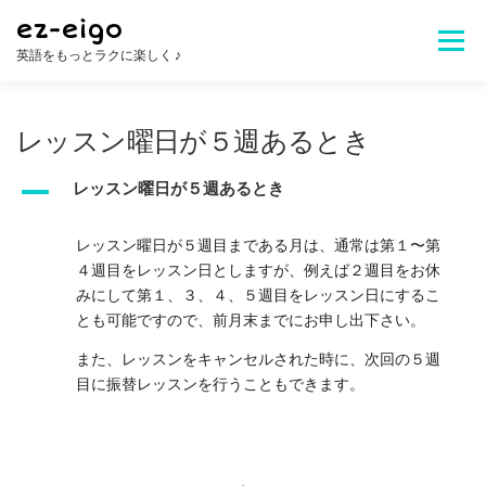
コ
ez-eigo
ン
メニュ
英語をもっとラクに楽しく ♪
テ
ン
ツ
Welcome!
レッスン内容
講師紹介
へ
レッスン曜日が５週あるとき
ス
キ
A
レッスン曜日が５週あるとき
レッスン料金
生徒さんの声
お問合せ
ッ
プ
レッスン曜日が５週目まである月は、通常は第１〜第
４週目をレッスン日としますが、例えば２週目をお休
よくある質問
みにして第１、３、４、５週目をレッスン日にするこ
とも可能ですので、前月末までにお申し出下さい。
また、レッスンをキャンセルされた時に、次回の５週
目に振替レッスンを行うこともできます。