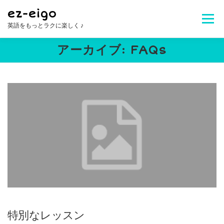
コ
ez-eigo
ン
メニュ
英語をもっとラクに楽しく ♪
テ
ン
アーカイブ:
FAQs
ツ
Welcome!
レッスン内容
講師紹介
へ
ス
キ
レッスン料金
生徒さんの声
お問合せ
ッ
プ
よくある質問
特別なレッスン