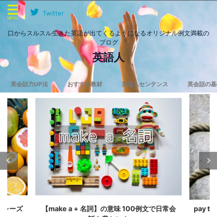
Twitter
口からスルスル生きた英語が出てくるようになるオリジナル例文満載の
ブログ
英語人
英会話力UP法
おすすめ教材
英語人センテンス
英会話の基
なフレーズ
【make a + 名詞】の意味 100例文で日常会
pay th